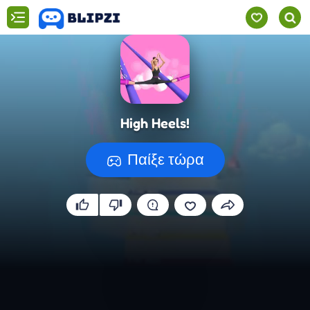
High Heels!
Παίξε τώρα
Προετοιμασία του παιχνιδιού...