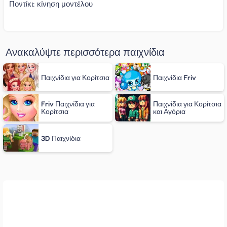
Ποντίκι: κίνηση μοντέλου
Ανακαλύψτε περισσότερα παιχνίδια
Παιχνίδια για Κορίτσια
Παιχνίδια Friv
Friv Παιχνίδια για
Παιχνίδια για Κορίτσια
Κορίτσια
και Αγόρια
3D Παιχνίδια