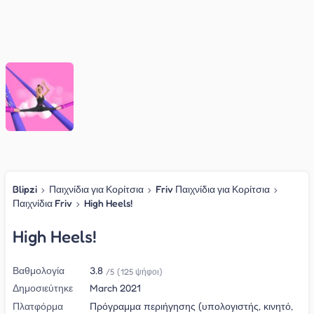
Blipzi
›
Παιχνίδια για Κορίτσια
›
Friv Παιχνίδια για Κορίτσια
›
Παιχνίδια Friv
›
High Heels!
High Heels!
Βαθμολογία
3.8
/5
(125 ψήφοι)
Δημοσιεύτηκε
March 2021
Πλατφόρμα
Πρόγραμμα περιήγησης (υπολογιστής, κινητό,