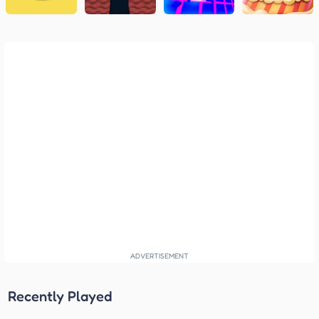
Recently Played