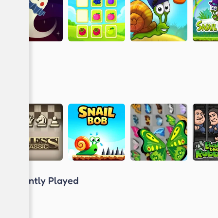
Recently Played