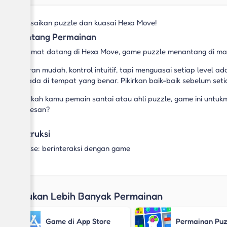
Selesaikan puzzle dan kuasai Hexa Move!
Tentang Permainan
Selamat datang di Hexa Move, game puzzle menantang di ma
Aturan mudah, kontrol intuitif, tapi menguasai setiap level 
berada di tempat yang benar. Pikirkan baik-baik sebelum seti
Apakah kamu pemain santai atau ahli puzzle, game ini unt
terkesan?
Instruksi
Mouse: berinteraksi dengan game
Temukan Lebih Banyak Permainan
Game di App Store
Permainan Puz