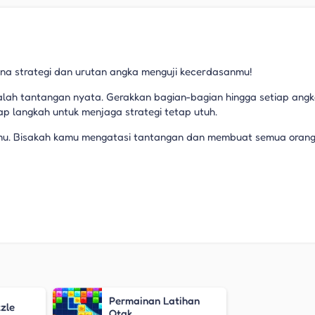
na strategi dan urutan angka menguji kecerdasanmu!
adalah tantangan nyata. Gerakkan bagian-bagian hingga setiap ang
ap langkah untuk menjaga strategi tetap utuh.
ukmu. Bisakah kamu mengatasi tantangan dan membuat semua oran
Permainan Latihan
zle
Otak