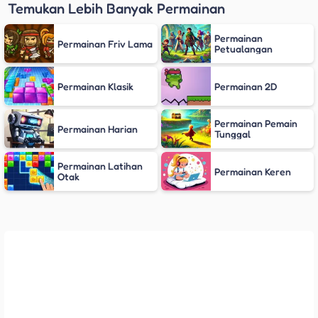
Temukan Lebih Banyak Permainan
Permainan
Permainan Friv Lama
Petualangan
Permainan Klasik
Permainan 2D
Permainan Pemain
Permainan Harian
Tunggal
Permainan Latihan
Permainan Keren
Otak