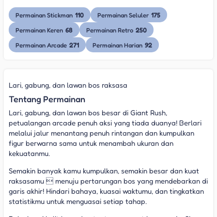
110
175
Permainan Stickman
Permainan Seluler
68
250
Permainan Keren
Permainan Retro
271
92
Permainan Arcade
Permainan Harian
Lari, gabung, dan lawan bos raksasa
Tentang Permainan
Lari, gabung, dan lawan bos besar di Giant Rush,
petualangan arcade penuh aksi yang tiada duanya! Berlari
melalui jalur menantang penuh rintangan dan kumpulkan
figur berwarna sama untuk menambah ukuran dan
kekuatanmu.
Semakin banyak kamu kumpulkan, semakin besar dan kuat
raksasamu  menuju pertarungan bos yang mendebarkan di
garis akhir! Hindari bahaya, kuasai waktumu, dan tingkatkan
statistikmu untuk menguasai setiap tahap.