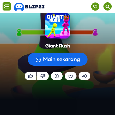
Giant Rush
Main sekarang
Menyiapkan permainan...