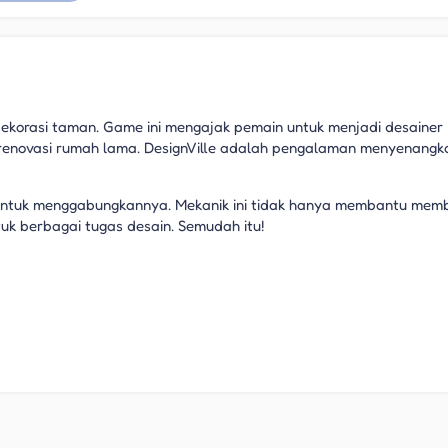
ekorasi taman. Game ini mengajak pemain untuk menjadi desainer
renovasi rumah lama. DesignVille adalah pengalaman menyenangk
n untuk menggabungkannya. Mekanik ini tidak hanya membantu mem
uk berbagai tugas desain. Semudah itu!