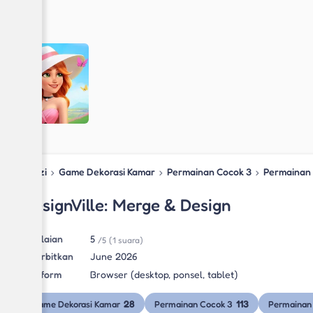
Blipzi
›
Game Dekorasi Kamar
›
Permainan Cocok 3
›
Permainan 
DesignVille: Merge & Design
Penilaian
5
/5
(1 suara)
Diterbitkan
June 2026
Platform
Browser (desktop, ponsel, tablet)
28
113
Game Dekorasi Kamar
Permainan Cocok 3
Permainan