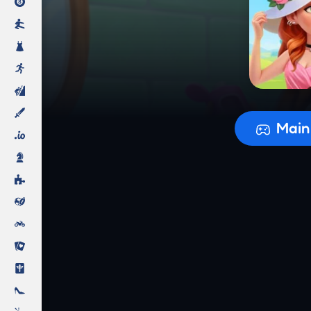
Menyiapkan
Main