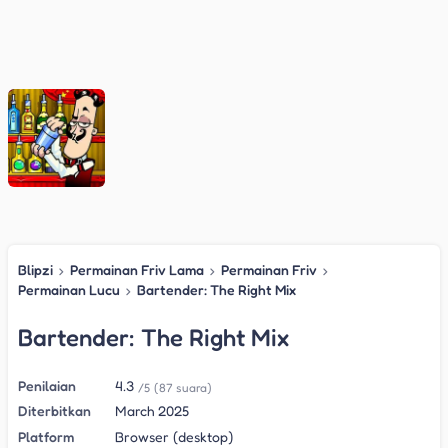
Blipzi
›
Permainan Friv Lama
›
Permainan Friv
›
Permainan Lucu
›
Bartender: The Right Mix
Bartender: The Right Mix
Penilaian
4.3
/5
(87 suara)
Diterbitkan
March 2025
Platform
Browser (desktop)