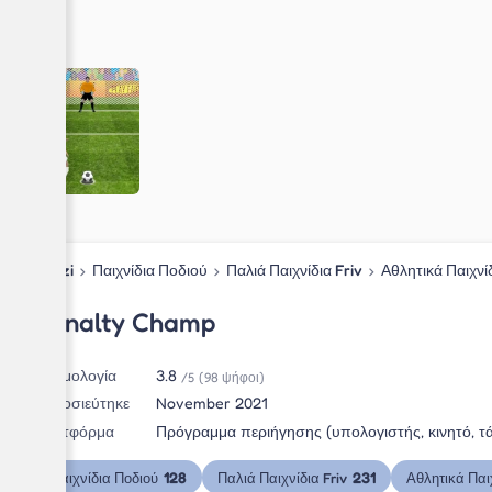
Blipzi
›
Παιχνίδια Ποδιού
›
Παλιά Παιχνίδια Friv
›
Αθλητικά Παιχνί
Penalty Champ
Βαθμολογία
3.8
/5
(98 ψήφοι)
Δημοσιεύτηκε
November 2021
Πλατφόρμα
Πρόγραμμα περιήγησης (υπολογιστής, κινητό, τ
128
231
Παιχνίδια Ποδιού
Παλιά Παιχνίδια Friv
Αθλητικά Παι