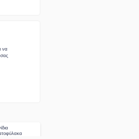
α να
 σας
ίδια
ατοφύλακα