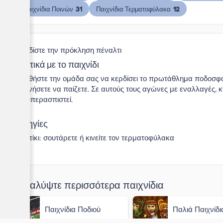
31
12
Παιχνίδια Ποινών
Παιχνίδια Τερματοφύλακα
Κερδίστε την πρόκληση πέναλτι
Σχετικά με το παιχνίδι
Βοηθήστε την ομάδα σας να κερδίσει το πρωτάθλημα ποδοσφαίρ
ξεκινήσετε να παίζετε. Σε αυτούς τους αγώνες με εναλλαγές,
να υπερασπιστεί.
Οδηγίες
Ποντίκι: σουτάρετε ή κινείτε τον τερματοφύλακα
Ανακαλύψτε περισσότερα παιχνίδια
Παιχνίδια Ποδιού
Παλιά Παιχνίδι