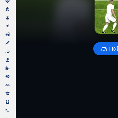
Προετοιμασία τ
Παί