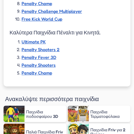
Penalty Champ
Penalty Challenge Multiplayer
Free Kick World Cup
Καλύτερα Παιχνίδια Πέναλτι για Κινητά.
Ultimate PK
Penalty Shooters 2
Penalty Fever 3D
Penalty Shooters
Penalty Champ
Ανακαλύψτε περισσότερα παιχνίδια
Παιχνίδια
Παιχνίδια
ποδοσφαίρου 3D
Τερματοφύλακα
Παιχνίδια Friv για 2
Παλιά Παιχνίδια Friv