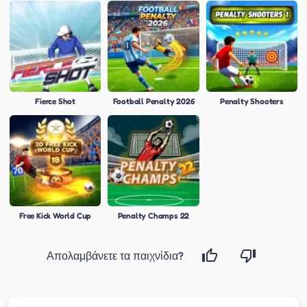
Fierce Shot
Football Penalty 2026
Penalty Shooters
Free Kick World Cup
Penalty Champs 22
Απολαμβάνετε τα παιχνίδια?