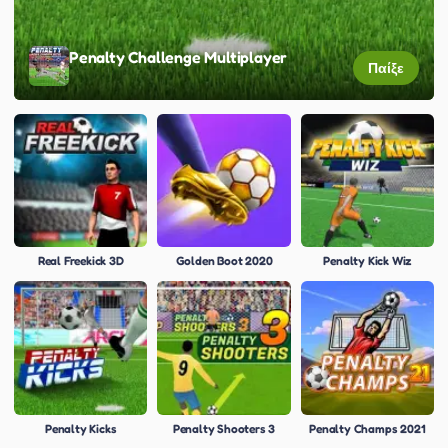
Penalty Challenge Multiplayer
Παίξε
Real Freekick 3D
Golden Boot 2020
Penalty Kick Wiz
Penalty Kicks
Penalty Shooters 3
Penalty Champs 2021