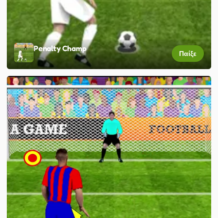
Penalty Champ
Παίξε