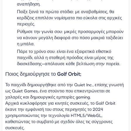
αναπήδηση.
Παίξε ξανά τα πρώτα στάδια: με αναβαθμίσεις, θα
κερδίζεις επιπλέον νομίσματα πιο εύκολα στις αρχικές
περιοχές.
Ρύθμισε την γωνία σου: μικρές προσαρμογές μπορούν
να κάνουν μεγάλη διαφορά στο πόσο μακριά ταξιδεύει
η μπάλα.
Πάρε το χρόνο σου: είναι ένα εξαιρετικά εθιστικό
παιχνίδι, αλλά η σταθερή πρόοδος είναι μέρος της
διασκέδασης—απόλαυσε κάθε βελτίωση στην πορεία.
Ποιος δημιούργησε το Golf Orbit;
Το παιχνίδι δημιουργήθηκε από την Quiet Inc., επίσης γνωστή
ως Quiet Games, ένα στούντιο που επικεντρώνεται σε
χαλαρές και δημιουργικές εμπειρίες gaming.
Αρχικά κυκλοφόρησε για κινητές συσκευές, το Golf Orbit
έκανε την εμφάνισή του στους περιηγητές το 2024
χρησιμοποιώντας την τεχνολογία HTML5/WebGL,
καθιστώντας το συμβατό με σχεδόν όλες τις σύγχρονες
συσκευές.