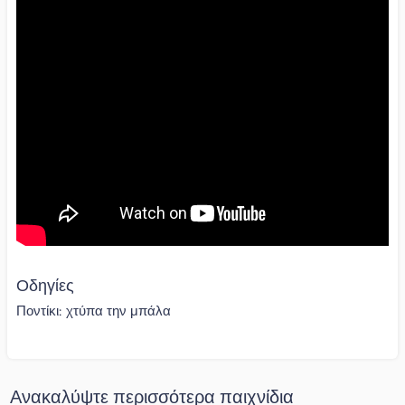
Οδηγίες
Ποντίκι: χτύπα την μπάλα
Ανακαλύψτε περισσότερα παιχνίδια