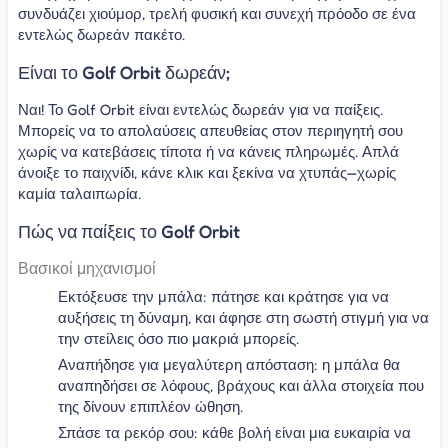
συνδυάζει χιούμορ, τρελή φυσική και συνεχή πρόοδο σε ένα
εντελώς δωρεάν πακέτο.
Είναι το Golf Orbit δωρεάν;
Ναι! Το Golf Orbit είναι εντελώς δωρεάν για να παίξεις.
Μπορείς να το απολαύσεις απευθείας στον περιηγητή σου
χωρίς να κατεβάσεις τίποτα ή να κάνεις πληρωμές. Απλά
άνοιξε το παιχνίδι, κάνε κλικ και ξεκίνα να χτυπάς—χωρίς
καμία ταλαιπωρία.
Πώς να παίξεις το Golf Orbit
Βασικοί μηχανισμοί
Εκτόξευσε την μπάλα: πάτησε και κράτησε για να
αυξήσεις τη δύναμη, και άφησε στη σωστή στιγμή για να
την στείλεις όσο πιο μακριά μπορείς.
Αναπήδησε για μεγαλύτερη απόσταση: η μπάλα θα
αναπηδήσει σε λόφους, βράχους και άλλα στοιχεία που
της δίνουν επιπλέον ώθηση.
Σπάσε τα ρεκόρ σου: κάθε βολή είναι μια ευκαιρία να