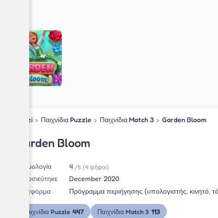
Blipzi
›
Παιχνίδια Puzzle
›
Παιχνίδια Match 3
›
Garden Bloom
Garden Bloom
Βαθμολογία
4
/5
(4 ψήφοι)
Δημοσιεύτηκε
December 2020
Πλατφόρμα
Πρόγραμμα περιήγησης (υπολογιστής, κινητό, τ
447
113
Παιχνίδια Puzzle
Παιχνίδια Match 3