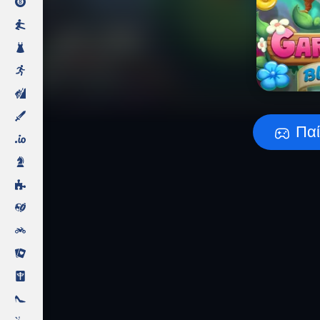
Προετοιμασία τ
Παί