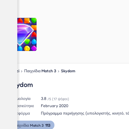
Blipzi
›
Παιχνίδια Match 3
›
Skydom
Skydom
Βαθμολογία
3.8
/5
(17 ψήφοι)
Δημοσιεύτηκε
February 2020
Πλατφόρμα
Πρόγραμμα περιήγησης (υπολογιστής, κινητό, τ
113
Παιχνίδια Match 3