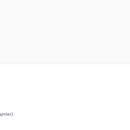
άμπλετ)