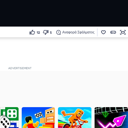
Αναφορά Σφάλματος
12
5