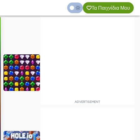
Τα Παιχνίδια Μου