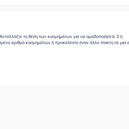
 Ανταλλάξτε τη θέση των κοσμημάτων για να ομαδοποιήσετε 3 ή
σμένο αριθμό κοσμημάτων ή προκαλέστε έναν άλλο παίκτη σε μια ε