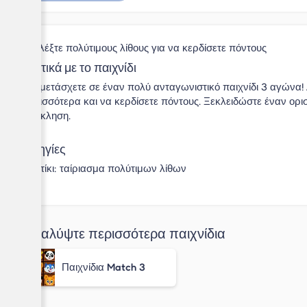
Συλλέξτε πολύτιμους λίθους για να κερδίσετε πόντους
Σχετικά με το παιχνίδι
Συμμετάσχετε σε έναν πολύ ανταγωνιστικό παιχνίδι 3 αγώνα!
περισσότερα και να κερδίσετε πόντους. Ξεκλειδώστε έναν ορι
πρόκληση.
Οδηγίες
Ποντίκι: ταίριασμα πολύτιμων λίθων
Ανακαλύψτε περισσότερα παιχνίδια
Παιχνίδια Match 3