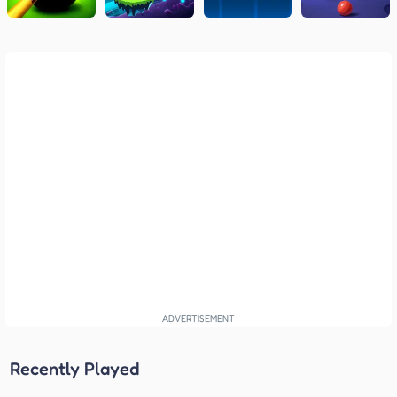
Recently Played