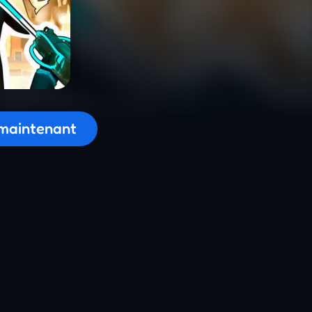
on du jeu...
maintenant