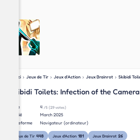
Blipzi
›
Jeux de Tir
›
Jeux d'Action
›
Jeux Brainrot
›
Skibidi Toi
Skibidi Toilets: Infection of the Came
Note
4
/5
(29 votes)
Publié
March 2025
Plateforme
Navigateur (ordinateur)
448
181
26
Jeux de Tir
Jeux d'Action
Jeux Brainrot