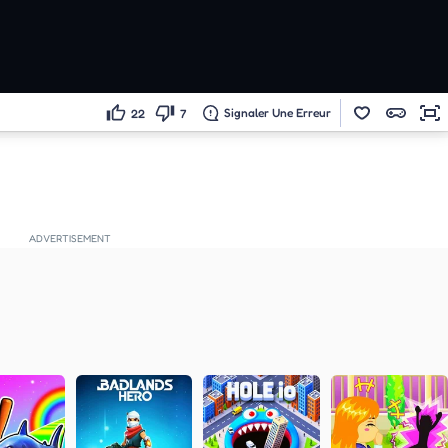
Signaler Une Erreur
22
7