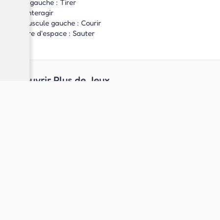
Clic gauche : Tirer
E : Interagir
Majuscule gauche : Courir
Barre d'espace : Sauter
Découvrir Plus de Jeux
Jeux de Tir
Jeux Brainrot