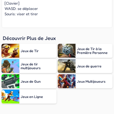
[Clavier]
WASD: se déplacer
Souris: viser et tirer
Découvrir Plus de Jeux
Jeux de Tir à la
Jeux de Tir
Première Personne
Jeux de tir
Jeux de guerre
multijoueurs
Jeux de Gun
Jeux Multijoueurs
Jeux en Ligne