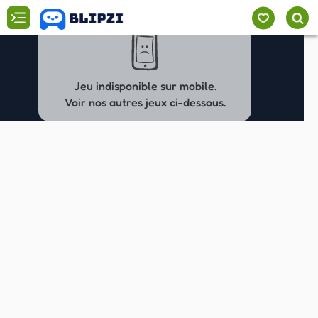
Jeu indisponible sur mobile.
Voir nos autres jeux ci-dessous.