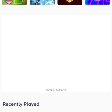
Recently Played