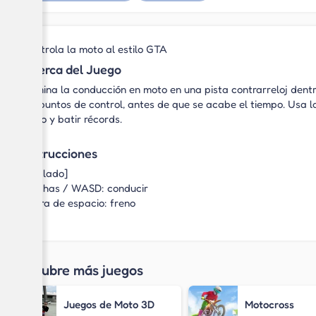
Controla la moto al estilo GTA
Acerca del Juego
Domina la conducción en moto en una pista contrarreloj dentr
los puntos de control, antes de que se acabe el tiempo. Usa 
moto y batir récords.
Instrucciones
[Teclado]
Flechas / WASD: conducir
Barra de espacio: freno
Descubre más juegos
Juegos de Moto 3D
Motocross