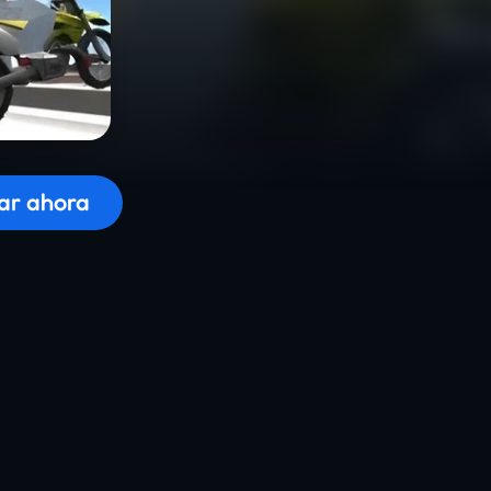
 el juego...
ar ahora