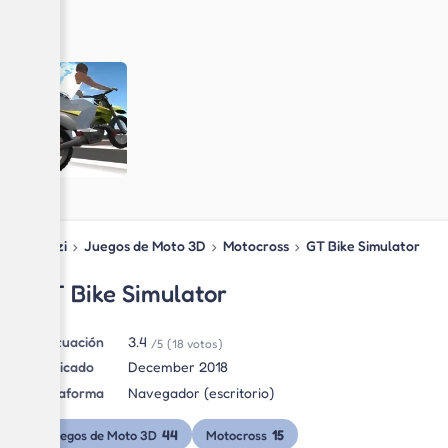
Blipzi
›
Juegos de Moto 3D
›
Motocross
›
GT Bike Simulator
GT Bike Simulator
Puntuación
3.4
/5
(18 votos)
Publicado
December 2018
Plataforma
Navegador (escritorio)
44
15
Juegos de Moto 3D
Motocross