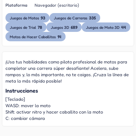
Plataforma
Navegador (escritorio)
93
335
Juegos de Motos
Juegos de Carreras
78
689
44
Juegos de Trial
Juegos 3D
Juegos de Moto 3D
14
Motos de Hacer Caballitos
¡Usa tus habilidades como piloto profesional de motos para
completar una carrera súper desafiante! Acelera, sube
rampas y, lo más importante, no te caigas. ¡Cruza la línea de
meta lo más rápido posible!
Instrucciones
[Teclado]
WASD: mover la moto
Shift: activar nitro y hacer caballito con la moto
C: cambiar cámara