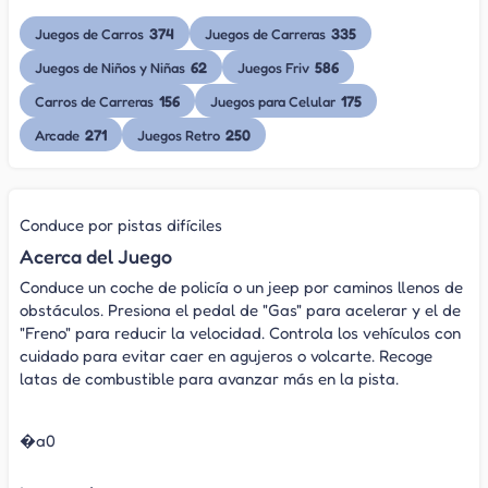
374
335
Juegos de Carros
Juegos de Carreras
62
586
Juegos de Niños y Niñas
Juegos Friv
156
175
Carros de Carreras
Juegos para Celular
271
250
Arcade
Juegos Retro
Conduce por pistas difíciles
Acerca del Juego
Conduce un coche de policía o un jeep por caminos llenos de
obstáculos. Presiona el pedal de "Gas" para acelerar y el de
"Freno" para reducir la velocidad. Controla los vehículos con
cuidado para evitar caer en agujeros o volcarte. Recoge
latas de combustible para avanzar más en la pista.
�a0