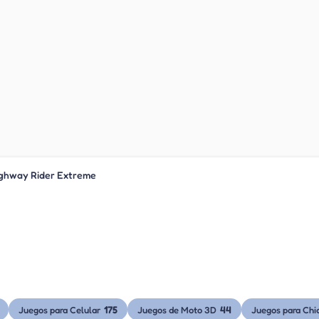
ghway Rider Extreme
175
44
Juegos para Celular
Juegos de Moto 3D
Juegos para Chi