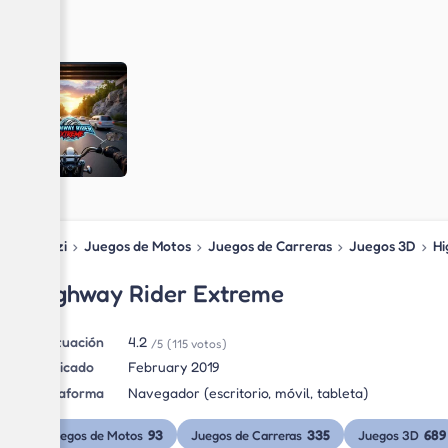
Blipzi
›
Juegos de Motos
›
Juegos de Carreras
›
Juegos 3D
›
Hi
Highway Rider Extreme
Puntuación
4.2
/5
(115 votos)
Publicado
February 2019
Plataforma
Navegador (escritorio, móvil, tableta)
93
335
689
Juegos de Motos
Juegos de Carreras
Juegos 3D