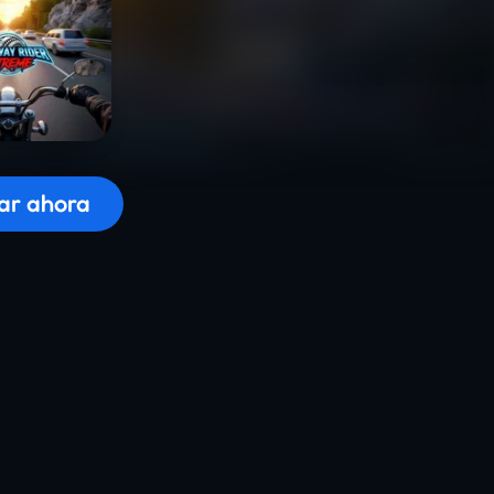
 el juego...
ar ahora