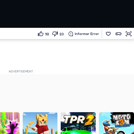
Informar Error
92
23