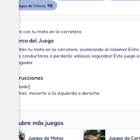
112
Juegos de Chicos
Corre con tu moto en la carretera
Acerca del Juego
¡Mantén tu moto en la carretera, acelerando al máximo! Evi
otros conductores o perderás valiosos segundos! Este juego es
navegador.
Instrucciones
[Teclado]
Flechas: moverte a la izquierda o derecha
Descubre más juegos
Juegos de Motos
Juegos de Car