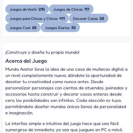
210
117
Juegos de Vestir
Juegos de Chicas
411
28
Juegos para Chicas y Chicos
Decorar Casas
68
92
Juegos Cool
Juegos Diarios
¡Construye y diseña tu propio mundo!
Acerca del Juego
Mundo Avatar lleva la idea de una casa de muñecas digital a
un nivel completamente nuevo, dándote la oportunidad de
desatar tu creatividad como nunca antes. Desde
personalizar personajes con cientos de atuendos, peinados y
accesorios hasta construir y decorar casas enteras desde
cero, las posibilidades son infinitas. Cada elección es tuya,
permitiéndote diseñar mundos únicos llenos de personalidad
e imaginación.
La interfaz simple e intuitiva del juego hace que sea fácil
sumergirse de inmediato, ya sea que juegues en PC o móvil.