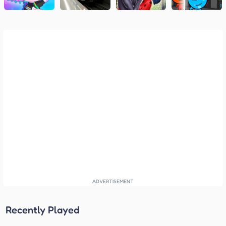
Recently Played