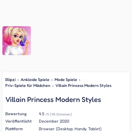
Blipzi
›
Ankleide Spiele
›
Mode Spiele
›
Friv-Spiele für Mädchen
›
Villain Princess Modern Styles
Villain Princess Modern Styles
Bewertung
4.5
/5
(45 Stimmen)
Veröffentlicht
December 2020
Plattform
Browser (Desktop, Handy, Tablet)