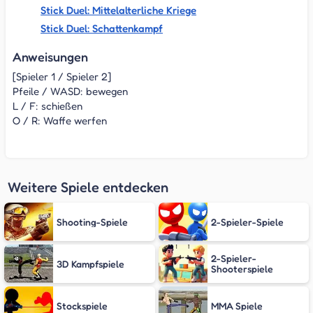
Stick Duel: Mittelalterliche Kriege
Stick Duel: Schattenkampf
Anweisungen
[Spieler 1 / Spieler 2]
Pfeile / WASD: bewegen
L / F: schießen
O / R: Waffe werfen
Weitere Spiele entdecken
Shooting-Spiele
2-Spieler-Spiele
2-Spieler-
3D Kampfspiele
Shooterspiele
Stockspiele
MMA Spiele