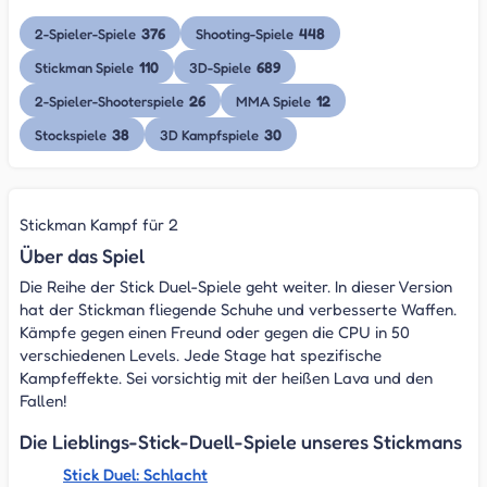
376
448
2-Spieler-Spiele
Shooting-Spiele
110
689
Stickman Spiele
3D-Spiele
26
12
2-Spieler-Shooterspiele
MMA Spiele
38
30
Stockspiele
3D Kampfspiele
Stickman Kampf für 2
Über das Spiel
Die Reihe der Stick Duel-Spiele geht weiter. In dieser Version
hat der Stickman fliegende Schuhe und verbesserte Waffen.
Kämpfe gegen einen Freund oder gegen die CPU in 50
verschiedenen Levels. Jede Stage hat spezifische
Kampfeffekte. Sei vorsichtig mit der heißen Lava und den
Fallen!
Die Lieblings-Stick-Duell-Spiele unseres Stickmans
Stick Duel: Schlacht