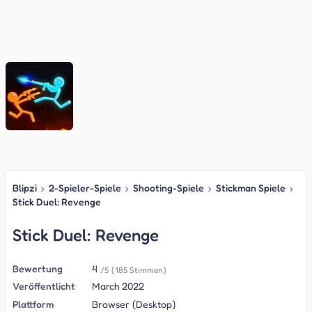
Blipzi
›
2-Spieler-Spiele
›
Shooting-Spiele
›
Stickman Spiele
›
Stick Duel: Revenge
Stick Duel: Revenge
Bewertung
4
/5
(185 Stimmen)
Veröffentlicht
March 2022
Plattform
Browser (Desktop)