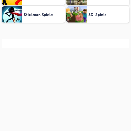
Stickman Spiele
3D-Spiele