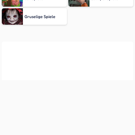
Weitere Spiele entdecken
3D-Spiele
Escape-Spiele
Gruselige Spiele