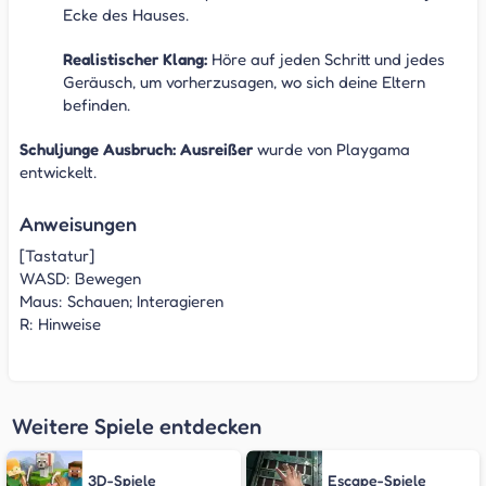
Geräuschen oder geisterhaften Klängen. Halte die
Augen offen für das, was sich in den dunklen Korridoren
dieses alten Hauses verbirgt... könnte es spuken?
Interaktives Haus:
Spiele Detektiv und untersuche jede
Ecke des Hauses.
Realistischer Klang:
Höre auf jeden Schritt und jedes
Geräusch, um vorherzusagen, wo sich deine Eltern
befinden.
Schuljunge Ausbruch: Ausreißer
wurde von Playgama
entwickelt.
Anweisungen
[Tastatur]
WASD: Bewegen
Maus: Schauen; Interagieren
R: Hinweise