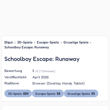
Blipzi
›
3D-Spiele
›
Escape-Spiele
›
Gruselige Spiele
›
Schoolboy Escape: Runaway
Schoolboy Escape: Runaway
Bewertung
5
/5
(1 Stimmen)
Veröffentlicht
April 2026
Plattform
Browser (Desktop, Handy, Tablet)