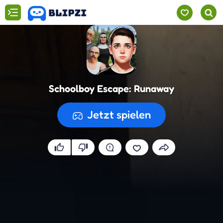
Schoolboy Escape: Runaway
Jetzt spielen
Spiel wird vorbereitet...