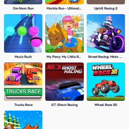
Om Nom: Run
Marble Run - Ultimate Race!
Uphill Racing 2
Music Rush
My Pony: My Little Race
Street Racing: Moto Drift
Trucks Race
GT Ghost Racing
Wheel Race 3D