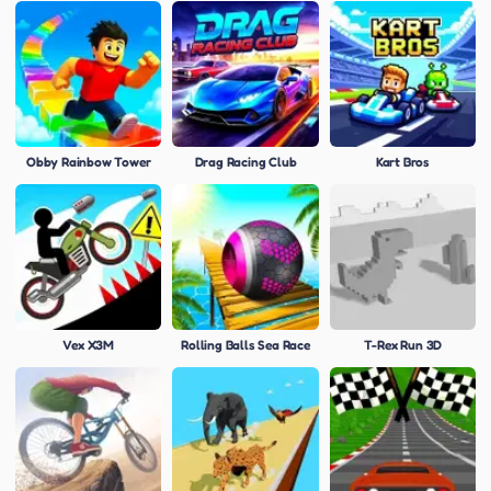
Obby Rainbow Tower
Drag Racing Club
Kart Bros
Vex X3M
Rolling Balls Sea Race
T-Rex Run 3D