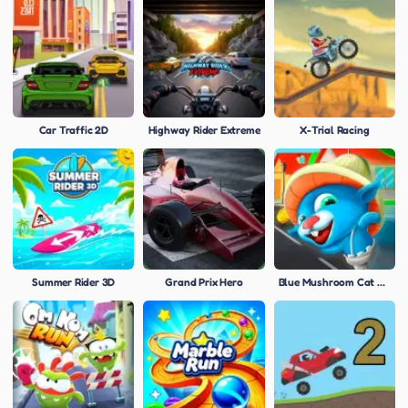
Car Traffic 2D
Highway Rider Extreme
X-Trial Racing
Summer Rider 3D
Grand Prix Hero
Blue Mushroom Cat Run