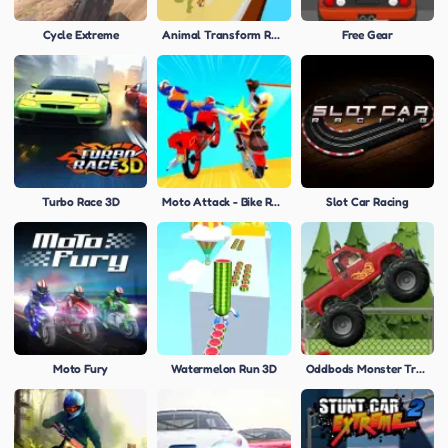
Cycle Extreme
Animal Transform Race 3D
Free Gear
Turbo Race 3D
Moto Attack - Bike Racing
Slot Car Racing
Moto Fury
Watermelon Run 3D
Oddbods Monster Truck Challenge