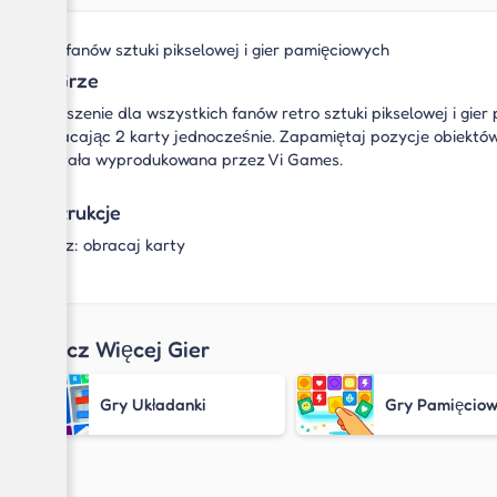
Dla fanów sztuki pikselowej i gier pamięciowych
O Grze
Zgłoszenie dla wszystkich fanów retro sztuki pikselowej i gie
obracając 2 karty jednocześnie. Zapamiętaj pozycje obiektów
została wyprodukowana przez Vi Games.
Instrukcje
Mysz: obracaj karty
Zobacz Więcej Gier
Gry Układanki
Gry Pamięcio