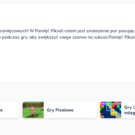
r pamięciowych! W Pamięć Pikseli celem jest znalezienie par pasując
 podczas gry, aby zwiększyć swoje szanse na sukces.Pamięć Piksel
Gry 
we
Gry Pixelowe
mózg