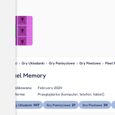
Blipzi
›
Gry Układanki
›
Gry Pamięciowe
›
Gry Pixelowe
›
Pixel
Pixel Memory
Opublikowano
February 2024
Platforma
Przeglądarka (komputer, telefon, tablet)
447
21
34
Gry Układanki
Gry Pamięciowe
Gry Pixelowe