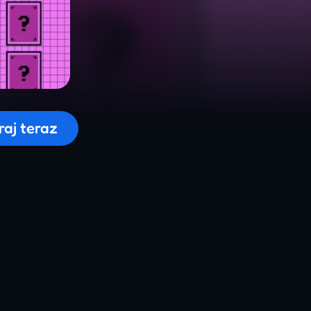
wanie gry...
raj teraz