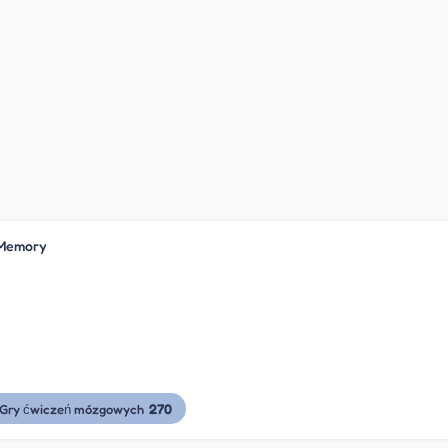
 Memory
270
Gry ćwiczeń mózgowych