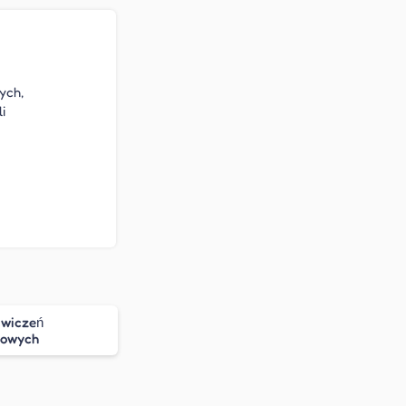
ych,
i
ćwiczeń
owych