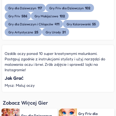
117
102
Gry dla Dziewczyn
Gry Friv dla Dziewczyn
586
102
Gry Friv
Gry Makijażowe
411
55
Gry dla Dziewczyn i Chłopców
Gry Kolorowanki
25
31
Gry Artystyczne
Gry Urody
Ozdób oczy ponad 10 super kreatywnymi malunkami.
Postępuj zgodnie z instrukcjami stylisty i użyj narzędzi do
malowania oczu i brwi. Zrób zdjęcie i sprawdź lajki na
Instagramie!
Jak Grać
Mysz: Maluj oczy
Zobacz Więcej Gier
Gry Friv dla
Gry dla Dziewczyn