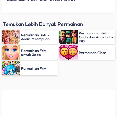
Temukan Lebih Banyak Permainan
Permainan untuk
Permainan untuk
Gadis dan Anak Laki-
Anak Perempuan
laki
Permainan Friv
Permainan Cinta
untuk Gadis
Permainan Friv