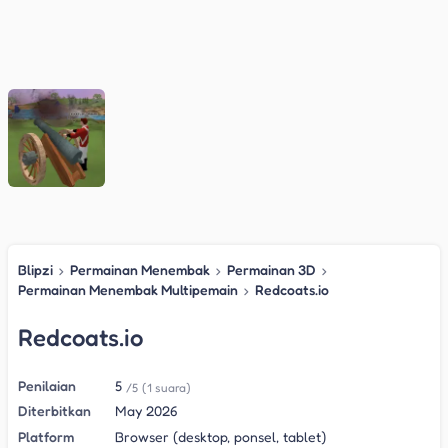
Blipzi
›
Permainan Menembak
›
Permainan 3D
›
Permainan Menembak Multipemain
›
Redcoats.io
Redcoats.io
Penilaian
5
/5
(1 suara)
Diterbitkan
May 2026
Platform
Browser (desktop, ponsel, tablet)