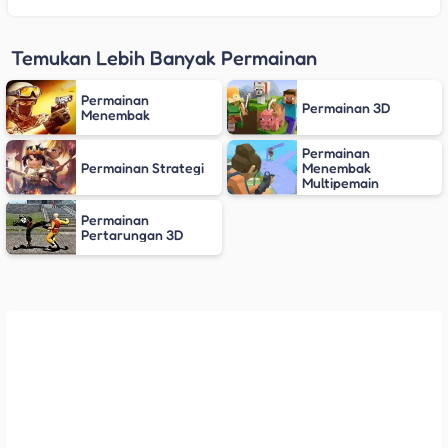
Temukan Lebih Banyak Permainan
Permainan
Permainan 3D
Menembak
Permainan
Permainan Strategi
Menembak
Multipemain
Permainan
Pertarungan 3D