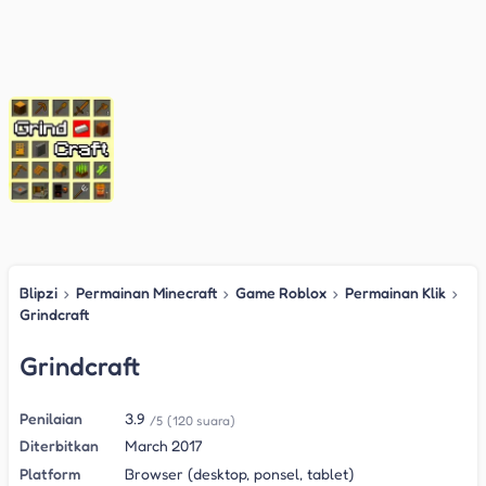
Blipzi
›
Permainan Minecraft
›
Game Roblox
›
Permainan Klik
›
Grindcraft
Grindcraft
Penilaian
3.9
/5
(120 suara)
Diterbitkan
March 2017
Platform
Browser (desktop, ponsel, tablet)