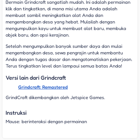
Bermain Grindcraft sangatlah mudah. Ini adalah permainan
klik dan tingkatkan, di mana misi utama Anda adalah
membuat sambil meningkatkan alat Anda dan
mengembangkan desa yang hebat. Mulailah dengan
mengumpulkan kayu untuk membuat alat baru, membuka
objek baru, dan opsi kerajinan.
Setelah mengumpulkan banyak sumber daya dan mulai
mengembangkan desa, sewa pengrajin untuk membantu
Anda dengan tugas dasar dan mengotomatiskan pekerjaan.
Terus tingkatkan level dan lampaui semua batas Anda!
Versi lain dari Grindcraft
Grindcraft: Remastered
GrindCraft dikembangkan oleh Jetspice Games.
Instruksi
Mouse: berinteraksi dengan permainan