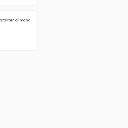
arakter di mana