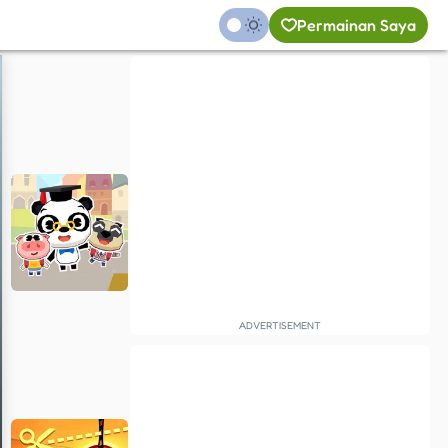
Permainan Saya