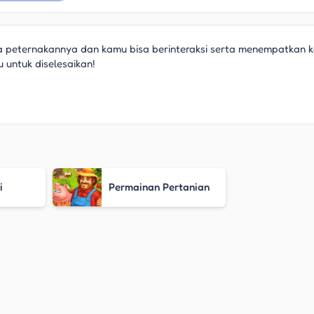
ka peternakannya dan kamu bisa berinteraksi serta menempatkan k
untuk diselesaikan!
i
Permainan Pertanian