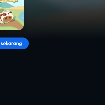
 permainan...
 sekarang