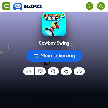
Cowboy Swing
Main sekarang
Menyiapkan permainan...