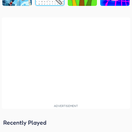
Recently Played