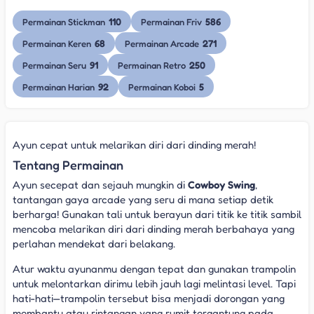
110
586
Permainan Stickman
Permainan Friv
68
271
Permainan Keren
Permainan Arcade
91
250
Permainan Seru
Permainan Retro
92
5
Permainan Harian
Permainan Koboi
Ayun cepat untuk melarikan diri dari dinding merah!
Tentang Permainan
Ayun secepat dan sejauh mungkin di
Cowboy Swing
,
tantangan gaya arcade yang seru di mana setiap detik
berharga! Gunakan tali untuk berayun dari titik ke titik sambil
mencoba melarikan diri dari dinding merah berbahaya yang
perlahan mendekat dari belakang.
Atur waktu ayunanmu dengan tepat dan gunakan trampolin
untuk melontarkan dirimu lebih jauh lagi melintasi level. Tapi
hati-hati—trampolin tersebut bisa menjadi dorongan yang
membantu atau rintangan yang rumit tergantung pada