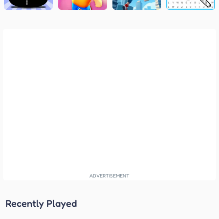
Recently Played