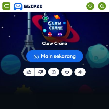
Claw Crane
Main sekarang
Menyiapkan permainan...