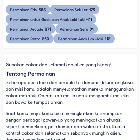
586
175
Permainan Friv
Permainan Seluler
411
Permainan untuk Gadis dan Anak Laki-laki
271
91
Permainan Arcade
Permainan Seru
250
112
Permainan Retro
Permainan Anak Laki-laki
Gunakan cakar dan selamatkan alien yang hilang!
Tentang Permainan
Beberapa alien lucu dan berbulu terdampar di luar angkasa,
dan misi kamu adalah menyelamatkan mereka menggunakan
cakar mekanik. Operasikan mesin untuk mengambil mereka
dan bawa ke tempat aman.
Saat kamu maju, kamu bisa meningkatkan keterampilan
dengan berbagai power-up yang meningkatkan akurasi,
seperti pembekuan, poin kombo, dan waktu ekstra. Kuasai
kontrol cakar dan selamatkan sebanyak mungkin alien.
Jangan tinggalkan satu pun!