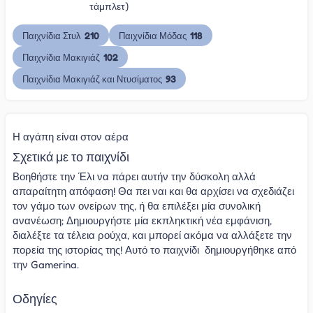
τάμπλετ)
210
118
Παιχνίδια Στυλ
Παιχνίδια Μόδας
102
Παιχνίδια Μακιγιάζ
93
Παιχνίδια Μακιγιάζ και Ντυσίματος
Η αγάπη είναι στον αέρα
Σχετικά με το παιχνίδι
Βοηθήστε την Έλι να πάρει αυτήν την δύσκολη αλλά
απαραίτητη απόφαση! Θα πει ναι και θα αρχίσει να σχεδιάζει
τον γάμο των ονείρων της, ή θα επιλέξει μία συνολική
ανανέωση; Δημιουργήστε μία εκπληκτική νέα εμφάνιση,
διαλέξτε τα τέλεια ρούχα, και μπορεί ακόμα να αλλάξετε την
πορεία της ιστορίας της! Αυτό το παιχνίδι
δημιουργήθηκε από
την Gamerina.
Οδηγίες