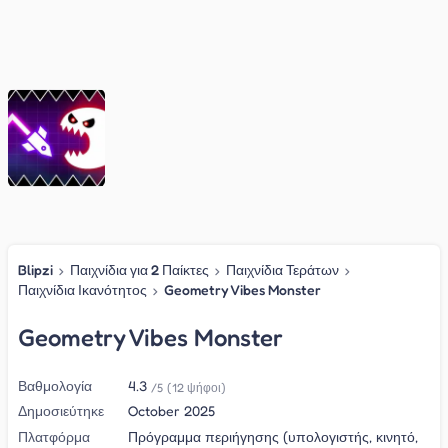
Blipzi
›
Παιχνίδια για 2 Παίκτες
›
Παιχνίδια Τεράτων
›
Παιχνίδια Ικανότητος
›
Geometry Vibes Monster
Geometry Vibes Monster
Βαθμολογία
4.3
/5
(12 ψήφοι)
Δημοσιεύτηκε
October 2025
Πλατφόρμα
Πρόγραμμα περιήγησης (υπολογιστής, κινητό,