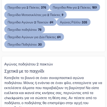
376
189
Παιχνίδια για 2 Παίκτες
Παιχνίδια Friv για 2 Παίκτες
9
Παιχνίδια Μοτοσυκλέτας για 2 Παίκτες
64
335
Παιχνίδια Αγώνων 2 Παικτών
Αγώνες Ράλλυ
78
Παιχνίδια ποδηλάτου
64
Παιχνίδια Αγώνων για Δύο Παίκτες
30
Παιχνίδια Ποδηλάτου
Αγώνας ποδηλάτου 2 παικτών
Σχετικά με το παιχνίδι
Κατεβείτε το βουνό σε έναν συναρπαστικό αγώνα
ποδηλάτου. Μόνος ή ενάντια σε έναν φίλο, επιταχύνετε για να
εκτελέσετε άλματα που παραβιάζουν τη βαρύτητα! Να είστε
ευέλικτοι και ικανοί στις κινήσεις σας, περνώντας από τα
checkpoints για να σώσετε τη θέση σας. Αν πέσετε από το
ποδήλατο, ο ποδηλάτης θα επιστρέψει στην αρχή του