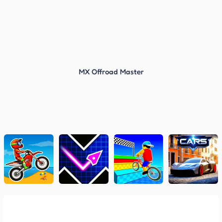
MX Offroad Master