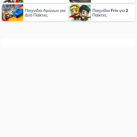
Παιχνίδια Αγώνων για
Παιχνίδια Friv για 2
Δύο Παίκτες
Παίκτες