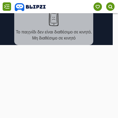
Το παιχνίδι δεν είναι διαθέσιμο σε κινητό.
Μη διαθέσιμο σε κινητό