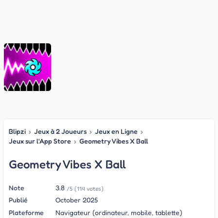
Blipzi
›
Jeux à 2 Joueurs
›
Jeux en Ligne
›
Jeux sur l'App Store
›
Geometry Vibes X Ball
Geometry Vibes X Ball
Note
3.8
/5
(114 votes)
Publié
October 2025
Plateforme
Navigateur (ordinateur, mobile, tablette)