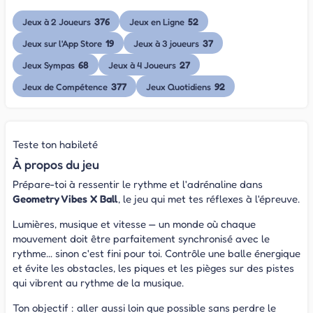
376
52
Jeux à 2 Joueurs
Jeux en Ligne
19
37
Jeux sur l'App Store
Jeux à 3 joueurs
68
27
Jeux Sympas
Jeux à 4 Joueurs
377
92
Jeux de Compétence
Jeux Quotidiens
Teste ton habileté
À propos du jeu
Prépare-toi à ressentir le rythme et l'adrénaline dans
Geometry Vibes X Ball
, le jeu qui met tes réflexes à l'épreuve.
Lumières, musique et vitesse — un monde où chaque
mouvement doit être parfaitement synchronisé avec le
rythme… sinon c'est fini pour toi. Contrôle une balle énergique
et évite les obstacles, les piques et les pièges sur des pistes
qui vibrent au rythme de la musique.
Ton objectif : aller aussi loin que possible sans perdre le