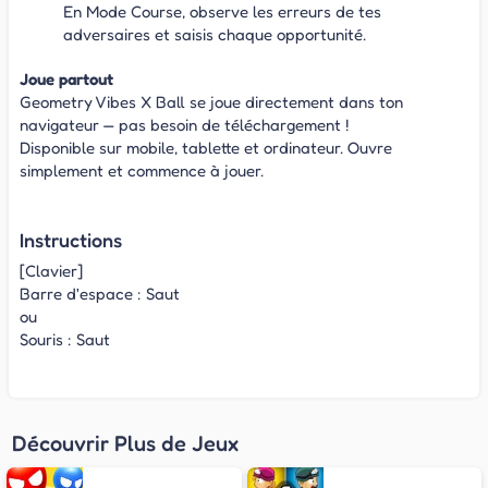
En Mode Course, observe les erreurs de tes
adversaires et saisis chaque opportunité.
Joue partout
Geometry Vibes X Ball se joue directement dans ton
navigateur — pas besoin de téléchargement !
Disponible sur mobile, tablette et ordinateur. Ouvre
simplement et commence à jouer.
Instructions
[Clavier]
Barre d'espace : Saut
ou
Souris : Saut
Découvrir Plus de Jeux