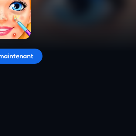
on du jeu...
maintenant