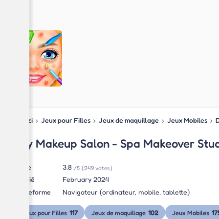
Blipzi
›
Jeux pour Filles
›
Jeux de maquillage
›
Jeux Mobiles
›
D
Diy Makeup Salon - Spa Makeover Stu
Note
3.8
/5
(249 votes)
Publié
February 2024
Plateforme
Navigateur (ordinateur, mobile, tablette)
117
102
17
Jeux pour Filles
Jeux de maquillage
Jeux Mobiles