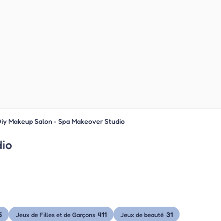
iy Makeup Salon - Spa Makeover Studio
dio
5
411
31
Jeux de Filles et de Garçons
Jeux de beauté