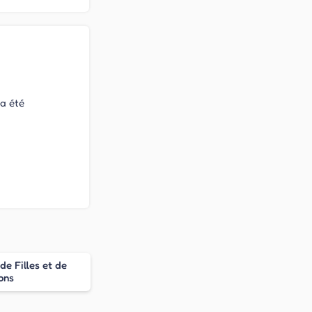
 a été
de Filles et de
ons