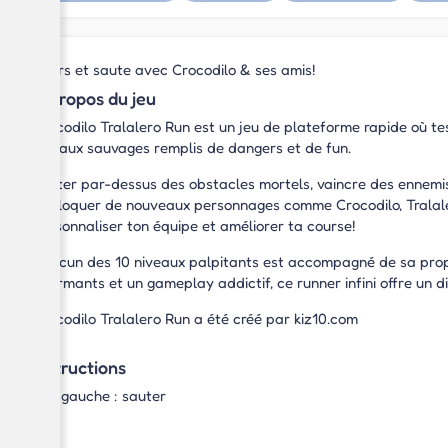
Cours et saute avec Crocodilo & ses amis!
À propos du jeu
Crocodilo Tralalero Run est un jeu de plateforme rapide où tes
niveaux sauvages remplis de dangers et de fun.
Sauter par-dessus des obstacles mortels, vaincre des ennemi
débloquer de nouveaux personnages comme Crocodilo, Tralalero,
personnaliser ton équipe et améliorer ta course!
Chacun des 10 niveaux palpitants est accompagné de sa propr
charmants et un gameplay addictif, ce runner infini offre un d
Crocodilo Tralalero Run a été créé par kiz10.com
Instructions
Clic gauche : sauter