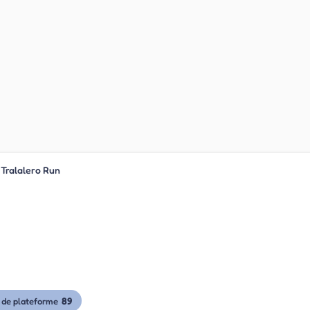
 Tralalero Run
89
 de plateforme