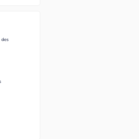
s des
s