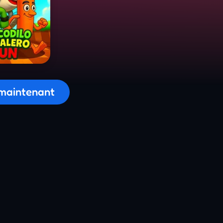
on du jeu...
maintenant