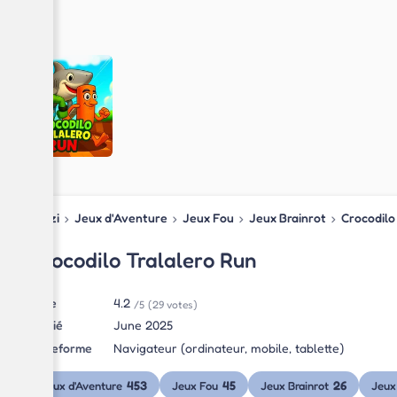
Blipzi
›
Jeux d'Aventure
›
Jeux Fou
›
Jeux Brainrot
›
Crocodilo
Crocodilo Tralalero Run
Note
4.2
/5
(29 votes)
Publié
June 2025
Plateforme
Navigateur (ordinateur, mobile, tablette)
453
45
26
Jeux d'Aventure
Jeux Fou
Jeux Brainrot
Jeux