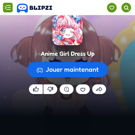
Anime Girl Dress Up
Jouer maintenant
Préparation du jeu...