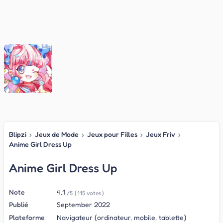
Blipzi
›
Jeux de Mode
›
Jeux pour Filles
›
Jeux Friv
›
Anime Girl Dress Up
Anime Girl Dress Up
Note
4.1
/5
(115 votes)
Publié
September 2022
Plateforme
Navigateur (ordinateur, mobile, tablette)