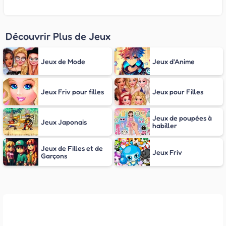
Découvrir Plus de Jeux
Jeux de Mode
Jeux d'Anime
Jeux Friv pour filles
Jeux pour Filles
Jeux de poupées à
Jeux Japonais
habiller
Jeux de Filles et de
Jeux Friv
Garçons