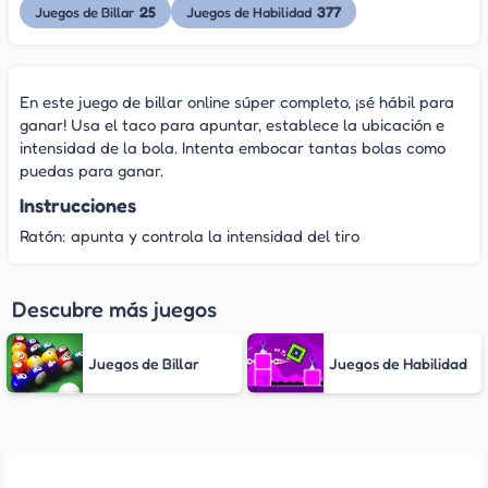
25
377
Juegos de Billar
Juegos de Habilidad
En este juego de billar online súper completo, ¡sé hábil para
ganar! Usa el taco para apuntar, establece la ubicación e
intensidad de la bola. Intenta embocar tantas bolas como
puedas para ganar.
Instrucciones
Ratón: apunta y controla la intensidad del tiro
Descubre más juegos
Juegos de Billar
Juegos de Habilidad