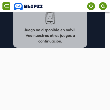
Juego no disponible en móvil.
Vea nuestros otros juegos a
continuación.