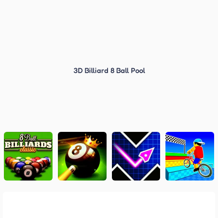
3D Billiard 8 Ball Pool