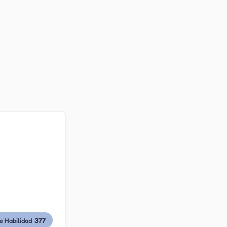
377
e Habilidad