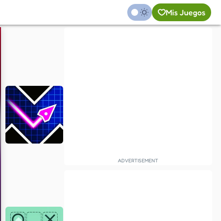
Mis Juegos