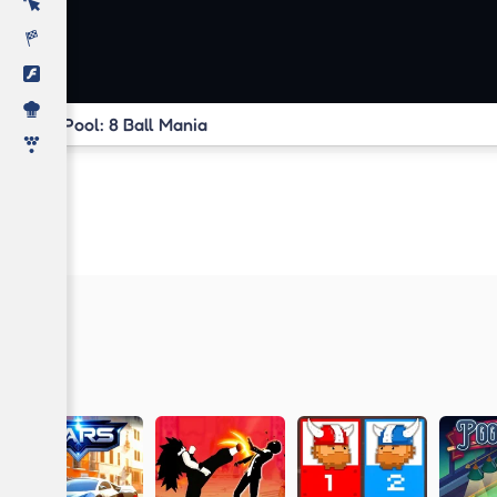
Pool: 8 Ball Mania