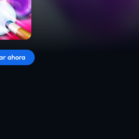
 el juego...
ar ahora