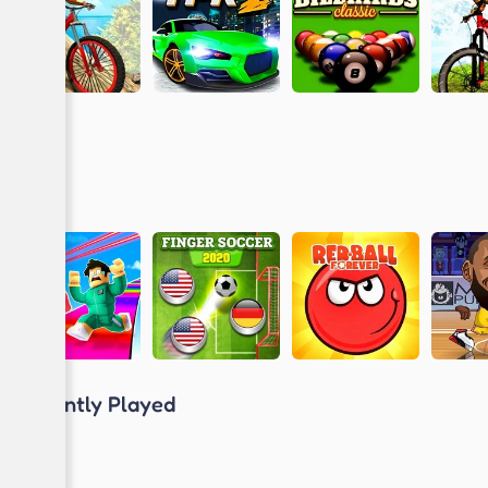
Recently Played