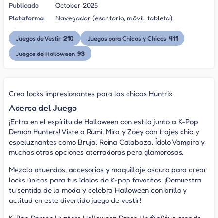
Publicado
October 2025
Plataforma
Navegador (escritorio, móvil, tableta)
210
411
Juegos de Vestir
Juegos para Chicas y Chicos
93
Juegos de Halloween
Crea looks impresionantes para las chicas Huntrix
Acerca del Juego
¡Entra en el espíritu de Halloween con estilo junto a K-Pop
Demon Hunters! Viste a Rumi, Mira y Zoey con trajes chic y
espeluznantes como Bruja, Reina Calabaza, Ídolo Vampiro y
muchas otras opciones aterradoras pero glamorosas.
Mezcla atuendos, accesorios y maquillaje oscuro para crear
looks únicos para tus ídolos de K-pop favoritos. ¡Demuestra
tu sentido de la moda y celebra Halloween con brillo y
actitud en este divertido juego de vestir!
K-Pop Demon Hunters Halloween Dress Up�a0fue creado