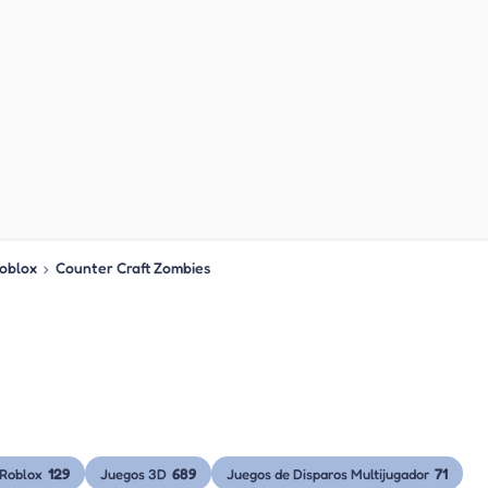
oblox
›
Counter Craft Zombies
129
689
71
 Roblox
Juegos 3D
Juegos de Disparos Multijugador