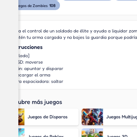
108
Juegos de Zombies
Toma el control de un soldado de élite y ayuda a liquidar zo
Mantén tu arma cargada y no bajes la guardia porque podrí
Instrucciones
[Teclado]
WASD: moverse
Ratón: apuntar y disparar
R: recargar el arma
Barra espaciadora: saltar
Descubre más juegos
Juegos de Disparos
Juegos Multiju
Juegos de Roblox
Juegos 3D