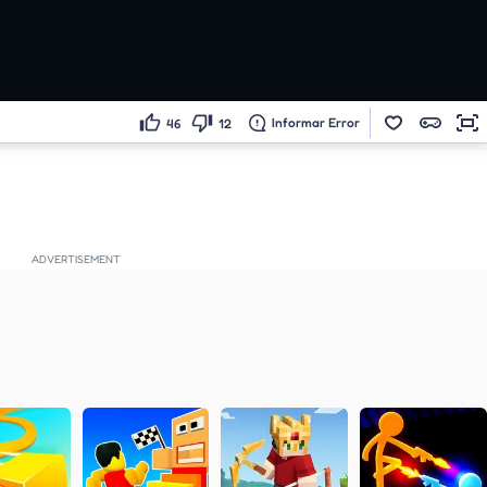
Informar Error
46
12