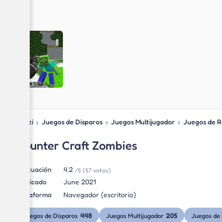
Blipzi
›
Juegos de Disparos
›
Juegos Multijugador
›
Juegos de R
Counter Craft Zombies
Puntuación
4.2
/5
(57 votos)
Publicado
June 2021
Plataforma
Navegador (escritorio)
448
205
Juegos de Disparos
Juegos Multijugador
Juegos de