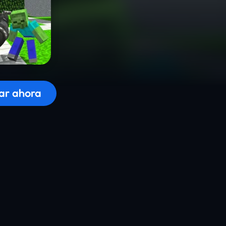
 el juego...
ar ahora