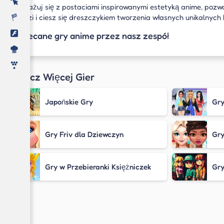
Angażuj się z postaciami inspirowanymi estetyką anime, pozwa
Blipzi i ciesz się dreszczykiem tworzenia własnych unikalnych h
Zalecane gry anime przez nasz zespół
Zobacz Więcej Gier
Japońskie Gry
Gr
Gry Friv dla Dziewczyn
Gry
Gry w Przebieranki Księżniczek
Gry