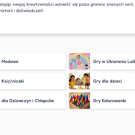
lając swojej kreatywności wznieść się poza granice znanych serii.
istorii i doświadczeń.
y Modowe
Gry w Ubieranie Lal
 Księżniczki
Gry dla dzieci
 dla Dziewczyn i Chłopców
Gry Kolorowanki