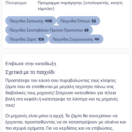
Πλατφόρμα
Πρόγραμμα περιήγησης (υπολογιστής, κινητό,
τάμπλετ)
448
52
Παιχνίδια Σκότωσης
Παιχνίδια Όπλων
68
Παιχνίδια Σκοποβολών Πρώτου Προσώπου
108
44
Παιχνίδια Ζόμπι
Παιχνίδια Συγχώνευσης
Επιβίωσε στην καταδίωξη
Σχετικά με το παιχνίδι
Προστάτεψε τον εαυτό σου πυροβολώντας τους κλέφτες
ζόμπι που σε επιτίθενται με μεγάλη ταχύτητα πάνω στις
διαβολικές τους μηχανές! Στόχευσε κατευθείαν για τέλεια
βολή στο κεφάλι ή κατέστρεψε τα λάστιχα και τις μηχανές
τους!
Οι μηχανές είναι μόνο η αρχή. Τα ζόμπι θα συνεχίσουν να
έρχονται, προσπαθώντας να σε καταστρέψουν με ολοένα και
πιο ισχυρά οχήματα. Για να κερδίσεις και να επιβιώσεις,