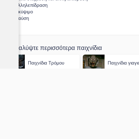
E: αλληλεπίδραση
C: σκύψιμο
P: παύση
Ανακαλύψτε περισσότερα παιχνίδια
Παιχνίδια Τρόμου
Παιχνίδια γιαγι
Τρομακτικά Παιχνίδια
Παιχνίδια Χάλο