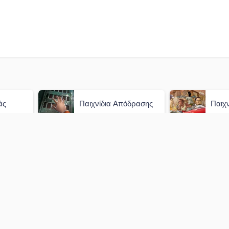
άς
Παιχνίδια Απόδρασης
Παιχ
γουιν