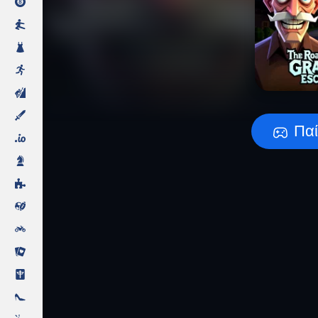
Προετοιμασία τ
Παί