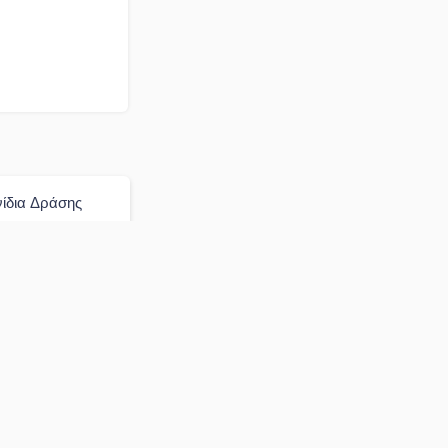
νίδια Δράσης