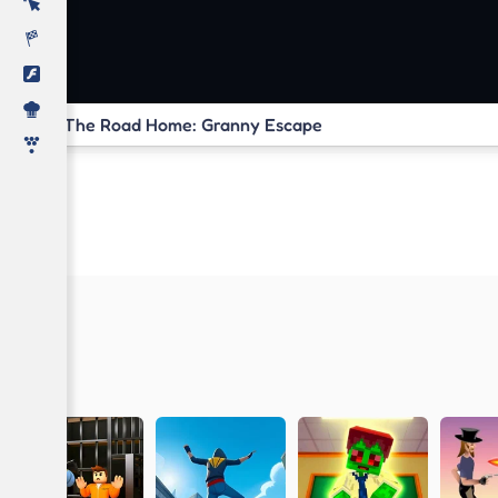
The Road Home: Granny Escape