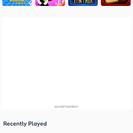
Recently Played