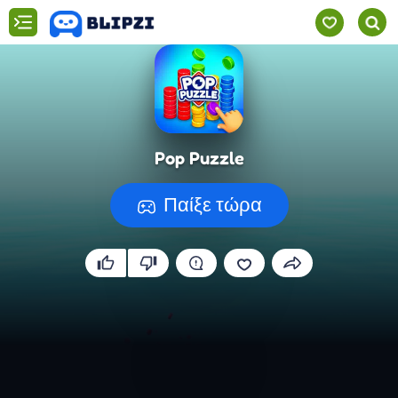
Pop Puzzle
Παίξε τώρα
Προετοιμασία του παιχνιδιού...