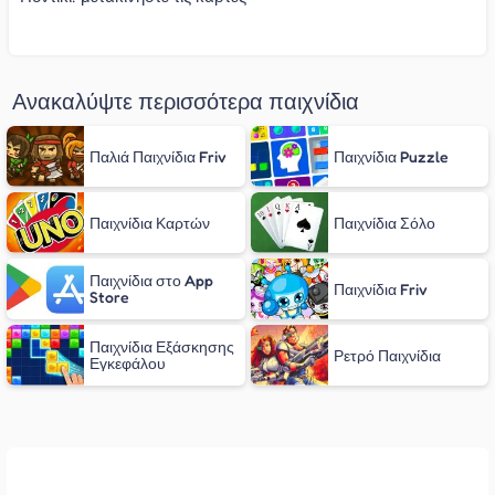
Ανακαλύψτε περισσότερα παιχνίδια
Παλιά Παιχνίδια Friv
Παιχνίδια Puzzle
Παιχνίδια Καρτών
Παιχνίδια Σόλο
Παιχνίδια στο App
Παιχνίδια Friv
Store
Παιχνίδια Εξάσκησης
Ρετρό Παιχνίδια
Εγκεφάλου