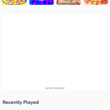
Recently Played