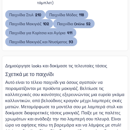
τάμπλετ)
210
118
Παιχνίδια Στυλ
Παιχνίδια Μόδας
102
52
Παιχνίδια Μακιγιάζ
Παιχνίδια Online
411
Παιχνίδια για Κορίτσια και Αγόρια
93
Παιχνίδια Μακιγιάζ και Ντυσίματος
Δημιούργησε looks και δοκίμασε τις τελευταίες τάσεις
Σχετικά με το παιχνίδι
Αυτό είναι το τέλειο παιχνίδι για όσους αγαπούν να
πειραματίζονται με προϊόντα μακιγιάζ. Βελτίωσε τις
καλλιτεχνικές σου ικανότητες εξερευνώντας μια ευρεία γκάμα
καλλυντικών, από βελούδινες κραγιόν μέχρι λαμπερές σκιές
ματιών. Μεταμόρφωσε τα μοντέλα σου με λαμπερά στυλ και
δοκίμασε διαφορετικές τάσεις μακιγιάζ. Παίξε με τις παλέτες
χρωμάτων και ανάδειξε την πιο λαμπερή σου πλευρά. Είναι
ώρα να αφήσεις πίσω τη βαρεμάρα και να λάμψεις με στυλ!